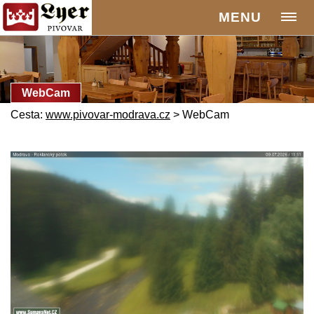
MENU
WebCam
Cesta:
www.pivovar-modrava.cz
>
WebCam